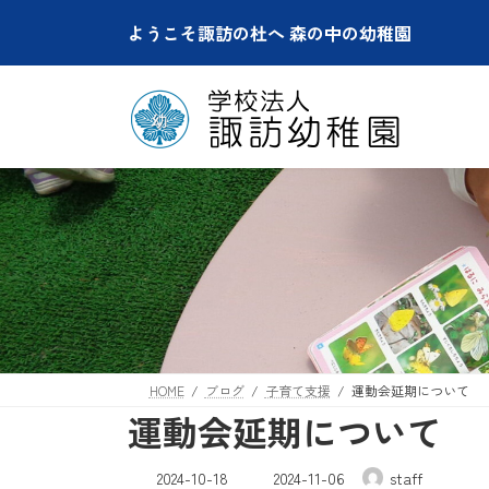
コ
ナ
ようこそ諏訪の杜へ 森の中の幼稚園
ン
ビ
テ
ゲ
ン
ー
ツ
シ
へ
ョ
ス
ン
キ
に
ッ
移
プ
動
HOME
ブログ
子育て支援
運動会延期について
運動会延期について
最
2024-10-18
2024-11-06
staff