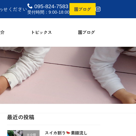
095-824-7583
わせください
園ブログ
受付時間：9:00-18:00
介
トピックス
園ブログ
最近の投稿
スイカ割り
素麺流し
未分類