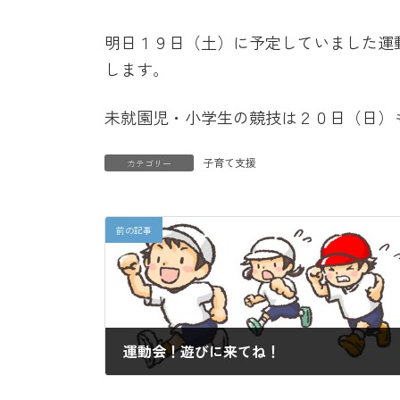
終
更
明日１９日（土）に予定していました運
新
日
します。
時
:
未就園児・小学生の競技は２０日（日）
子育て支援
カテゴリー
前の記事
運動会！遊びに来てね！
2024-10-15