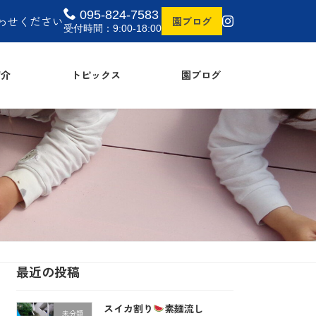
095-824-7583
わせください
園ブログ
受付時間：9:00-18:00
介
トピックス
園ブログ
最近の投稿
スイカ割り
素麺流し
未分類