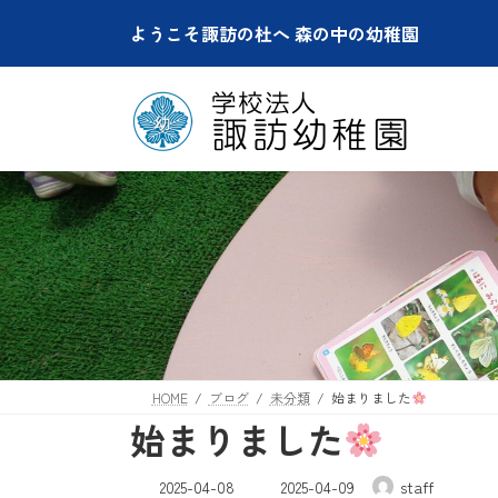
コ
ナ
ようこそ諏訪の杜へ 森の中の幼稚園
ン
ビ
テ
ゲ
ン
ー
ツ
シ
へ
ョ
ス
ン
キ
に
ッ
移
プ
動
HOME
ブログ
未分類
始まりました
始まりました
最
2025-04-08
2025-04-09
staff