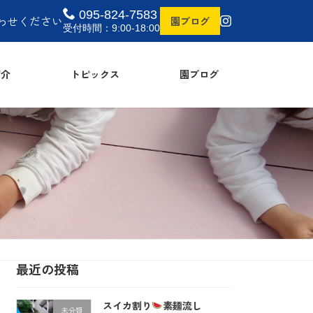
095-824-7583
わせください
園ブログ
受付時間：9:00-18:00
介
トピックス
園ブログ
最近の投稿
スイカ割り
素麺流し
未分類