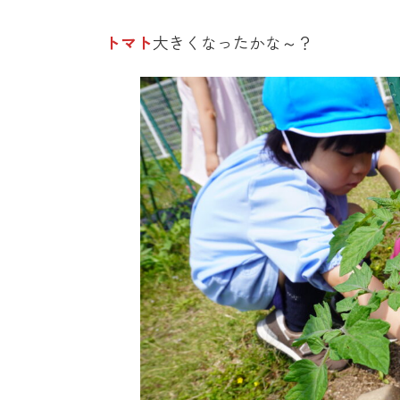
終
更
トマト
大きくなったかな～？
新
日
時
: