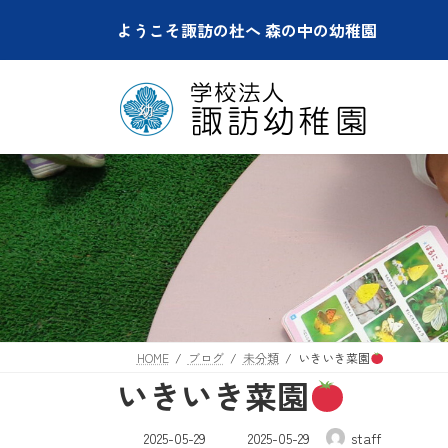
コ
ナ
ようこそ諏訪の杜へ 森の中の幼稚園
ン
ビ
テ
ゲ
ン
ー
ツ
シ
へ
ョ
ス
ン
キ
に
ッ
移
プ
動
HOME
ブログ
未分類
いきいき菜園
いきいき菜園
最
2025-05-29
2025-05-29
staff